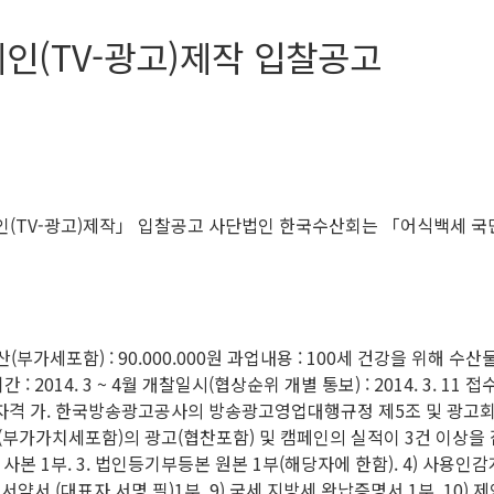
인(TV-광고)제작 입찰공고
캠페인(TV-광고)제작」 입찰공고 사단법인 한국수산회는 「어식백세 국
세포함) : 90.000.000원 과업내용 : 100세 건강을 위해 수산물을 많
간 : 2014. 3 ~ 4월 개찰일시(협상순위 개별 통보) : 2014. 3. 1
. 입찰참가 자격 가. 한국방송광고공사의 방송광고영업대행규정 제5조 및
(부가가치세포함)의 광고(협찬포함) 및 캠페인의 실적이 3건 이상을 집
본 1부. 3. 법인등기부등본 원본 1부(해당자에 한함). 4) 사용인감계
서약서 (대표자 서명 필)1부. 9) 국세 지방세 완납증명서 1부. 10) 