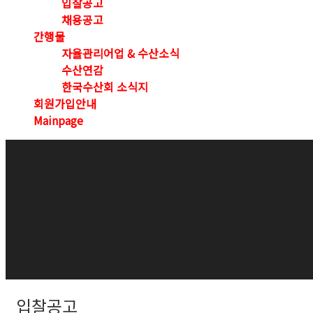
입찰공고
채용공고
간행물
자율관리어업 & 수산소식
수산연감
한국수산회 소식지
회원가입안내
Mainpage
입찰공고