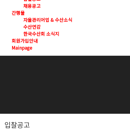
채용공고
간행물
자율관리어업 & 수산소식
수산연감
한국수산회 소식지
회원가입안내
Mainpage
입찰공고