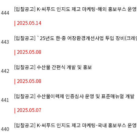
[입찰공고] K-씨푸드 인지도 제고 마케팅-해외 홍보부스 운영
444
|
2025.05.14
[입찰공고] `25년도 한·중 어장환경개선사업 투입 장비(크레
443
|
2025.05.08
[입찰공고] 수산물 간편식 개발 및 홍보
442
|
2025.05.08
[입찰공고] 수산물이력제 인증심사 운영 및 표준매뉴얼 개발
441
|
2025.05.07
[입찰공고] K-씨푸드 인지도 제고 마케팅-국내 홍보부스 운
440