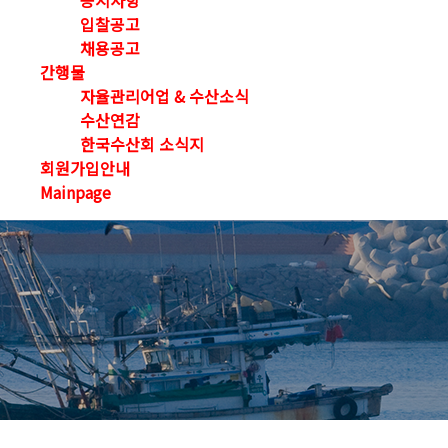
공지사항
입찰공고
채용공고
간행물
자율관리어업 & 수산소식
수산연감
한국수산회 소식지
회원가입안내
Mainpage