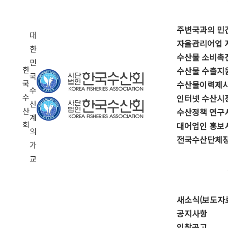
주변국과의 민
대
자율관리어업 
한
수산물 소비촉
민
한
수산물 수출지
국
국
수산물이력제
수
수
인터넷 수산시
산
산
수산정책 연구
계
회
대어업인 홍보
의
전국수산단체장
가
교
새소식(보도자
공지사항
입찰공고