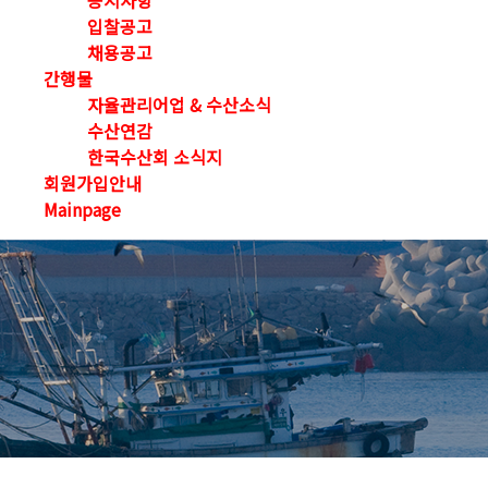
공지사항
입찰공고
채용공고
간행물
자율관리어업 & 수산소식
수산연감
한국수산회 소식지
회원가입안내
Mainpage